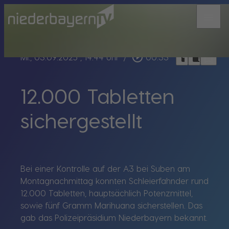
menu
bookmark_border
play_circle_outline
headphones
chrome_reader_mode
Mi., 03.09.2025
, 14:44 Uhr
/
00:33
12.000 Tabletten
sichergestellt
Bei einer Kontrolle auf der A3 bei Suben am
Montagnachmittag konnten Schleierfahnder rund
12.000 Tabletten, hauptsächlich Potenzmittel,
sowie fünf Gramm Marihuana sicherstellen. Das
gab das Polizeipräsidium Niederbayern bekannt.