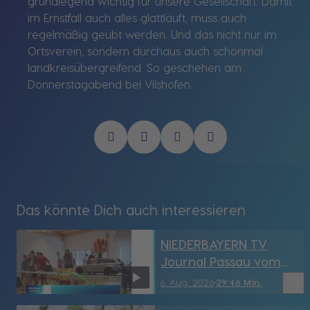
grundlegend wichtig für unsere Gesellschaft. Damit
im Ernstfall auch alles glattläuft, muss auch
regelmäßig geübt werden. Und das nicht nur im
Ortsverein, sondern durchaus auch schonmal
landkreisübergreifend. So geschehen am
Donnerstagabend bei Vilshofen.
Das könnte Dich auch interessieren
NIEDERBAYERN TV
Journal Passau vom
6.08.2026
bookmark_border
6. Aug. 2026
29:46 Min.