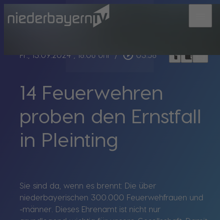
menu
bookmark_border
play_circle_outline
headphones
chrome_reader_mode
Fr., 13.09.2024
, 18:06 Uhr
/
03:58
14 Feuerwehren
proben den Ernstfall
in Pleinting
Sie sind da, wenn es brennt: Die über
niederbayerischen 300.000 Feuerwehfrauen und
-männer. Dieses Ehrenamt ist nicht nur