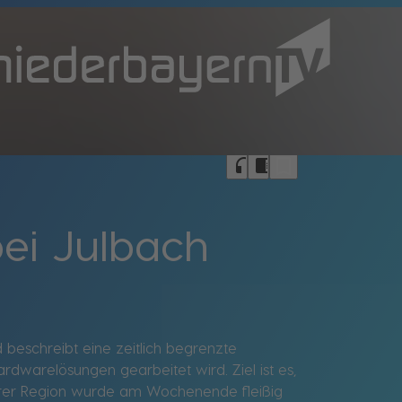
bookmark_border
headphones
chrome_reader_mode
ei Julbach
beschreibt eine zeitlich begrenzte
rdwarelösungen gearbeitet wird. Ziel ist es,
nserer Region wurde am Wochenende fleißig