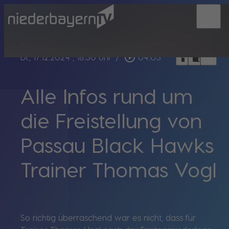
menu
bookmark_border
play_circle_outline
headphones
chrome_reader_mode
Di., 17.12.2024
, 18:30 Uhr
/
04:03
Alle Infos rund um
die Freistellung von
Passau Black Hawks
Trainer Thomas Vogl
So richtig überraschend war es nicht, dass für