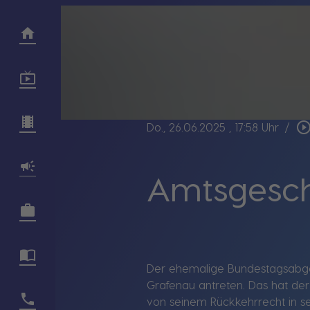
play_circle_outl
Do., 26.06.2025
, 17:58 Uhr
/
Amtsgesch
Der ehemalige Bundestagsabge
Grafenau antreten. Das hat de
von seinem Rückkehrrecht in s