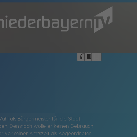
bookmark_border
headphones
chrome_reader_mode
 als Bürgermeister für die Stadt
geben. Demnach wolle er keinen Gebrauch
r vor seiner Amtszeit als Abgeordneter