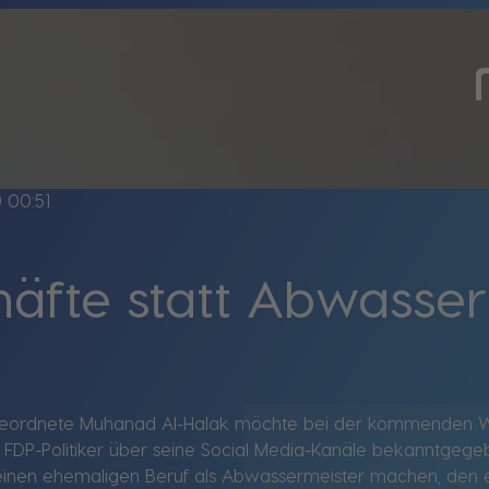
ine
00:51
äfte statt Abwasser
ordnete Muhanad Al-Halak möchte bei der kommenden Wahl
r FDP-Politiker über seine Social Media-Kanäle bekanntge
einen ehemaligen Beruf als Abwassermeister machen, den e