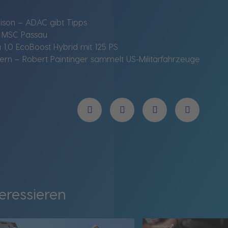
aison – ADAC gibt Tipps
s MSC Passau
 1,0 EcoBoost Hybrid mit 125 PS
rn – Robert Paintinger sammelt US-Militärfahrzeuge
eressieren