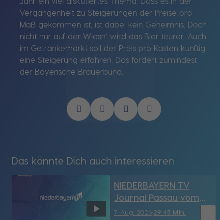
Jahr ein viel diskutiertes Thema. Dass es in der
Vergangenheit zu Steigerungen der Preise pro
Maß gekommen ist, ist dabei kein Geheimnis. Doch
nicht nur auf der Wiesn‘ wird das Bier teurer. Auch
im Getränkemarkt soll der Preis pro Kasten künftig
eine Steigerung erfahren. Das fordert zumindest
der Bayerische Brauerbund.
Das könnte Dich auch interessieren
NIEDERBAYERN TV
Journal Passau vom
7.08.2026
bookmark_border
7. Aug. 2026
29:45 Min.