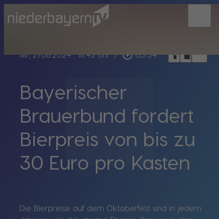
menu
bookmark_border
play_circle_outline
headphones
chrome_reader_mode
Mi., 21.08.2024
, 18:42 Uhr
/
03:34
Bayerischer
Brauerbund fordert
Bierpreis von bis zu
30 Euro pro Kasten
Die Bierpreise auf dem Oktoberfest sind in jedem