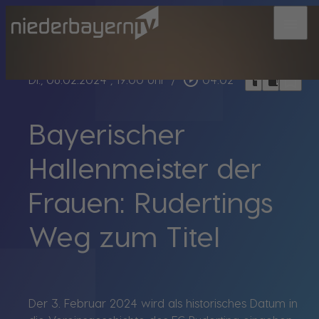
menu
bookmark_border
play_circle_outline
headphones
chrome_reader_mode
Di., 06.02.2024
, 19:00 Uhr
/
04:02
Bayerischer
Hallenmeister der
Frauen: Rudertings
Weg zum Titel
Der 3. Februar 2024 wird als historisches Datum in