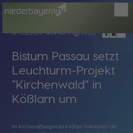
menu
bookmark_border
play_circle_outline
headphones
chrome_reader_mode
Di., 11.06.2024
, 19:04 Uhr
/
04:00
Bistum Passau setzt
Leuchturm-Projekt
"Kirchenwald" in
Kößlarn um
Im Kirchenstiftungswald Kößlarn funktioniert die