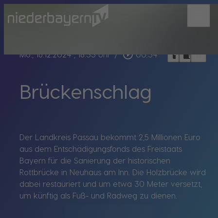
menu
bookmark_border
play_circle_outline
headphones
chrome_reader_mode
Mo., 16.12.2024
, 18:33 Uhr
/
00:34
Brückenschlag
Der Landkreis Passau bekommt 2,5 Millionen Euro
aus dem Entschädigungsfonds des Freistaats
Bayern für die Sanierung der historischen
Rottbrücke in Neuhaus am Inn. Die Holzbrücke wird
dabei restauriert und um etwa 30 Meter versetzt,
um künftig als Fuß- und Radweg zu dienen.