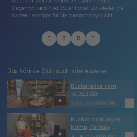
bedeutet: Zeit für neuen Lesestoff! Helmut
Degenhart und Tina Bauer haben da wieder die
besten Lesetipps für Sie zusammengesucht.
Das könnte Dich auch interessieren
Bücherecke vom
13.02.2026
bookmark_border
13. Feb. 2026
30:02 Min.
Buchvorstellungen:
Krimis, Fantasy,
Geschichte & mehr
bookmark_border
31. Juli 2026
30:02 Min.