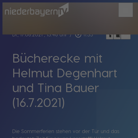
menu
bookmark_border
play_circle_outline
headphones
chrome_reader_mode
Di., 17.08.2021
, 13:46 Uhr
/
11:35
Bücherecke mit
Helmut Degenhart
und Tina Bauer
(16.7.2021)
Die Sommerferien stehen vor der Tür und das