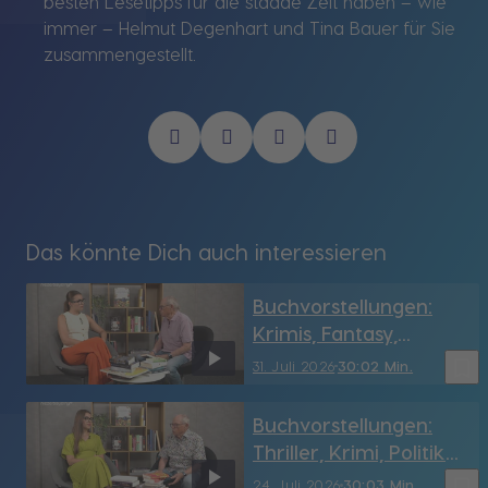
besten Lesetipps für die staade Zeit haben – wie
immer – Helmut Degenhart und Tina Bauer für Sie
zusammengestellt.
Das könnte Dich auch interessieren
Buchvorstellungen:
Krimis, Fantasy,
Geschichte & mehr
bookmark_border
31. Juli 2026
30:02 Min.
Buchvorstellungen:
Thriller, Krimi, Politik
und mehr
bookmark_border
24. Juli 2026
30:03 Min.