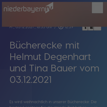
menu
bookmark_border
play_circle_outline
headphones
chrome_reader_mode
Fr., 03.12.2021
, 18:35 Uhr
/
12:39
Bücherecke mit
Helmut Degenhart
und Tina Bauer vom
03.12.2021
Es wird weihnachtlich in unserer Bücherecke: Die