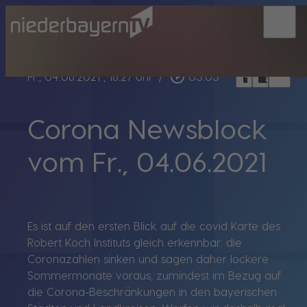
menu
bookmark_border
play_circle_outline
headphones
chrome_reader_mode
Fr., 04.06.2021
, 18:27 Uhr
/
03:03
Corona Newsblock
vom Fr., 04.06.2021
Es ist auf den ersten Blick auf die covid Karte des
Robert Koch Instituts gleich erkennbar: die
Coronazahlen sinken und sagen daher lockere
Sommermonate voraus, zumindest im Bezug auf
die Corona-Beschränkungen in den bayerischen