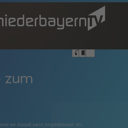
bookmark_border
headphones
chrome_reader_mode
e zum
inst ein Kastell samt Amphitheater. Im