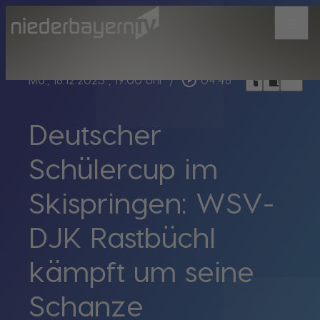
menu
bookmark_border
play_circle_outline
headphones
chrome_reader_mode
Mo., 18.12.2023
, 19:00 Uhr
/
04:48
Deutscher
Schülercup im
Skispringen: WSV-
DJK Rastbüchl
kämpft um seine
Schanze