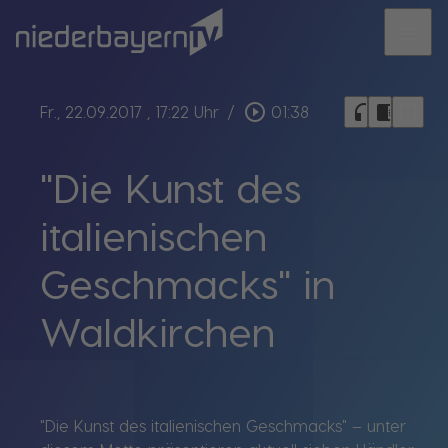
menu
bookmark_border
play_circle_outline
headphones
chrome_reader_mode
Fr., 22.09.2017
, 17:22 Uhr
/
01:38
"Die Kunst des
italienischen
Geschmacks" in
Waldkirchen
"Die Kunst des italienischen Geschmacks" – unter