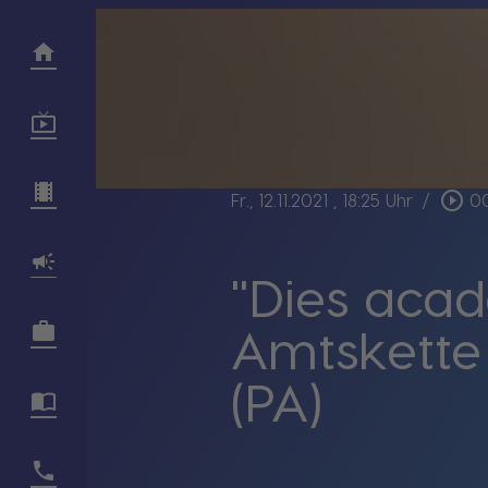
play_circle_outline
Fr., 12.11.2021
, 18:25 Uhr
/
0
"Dies aca
Amtskette 
(PA)