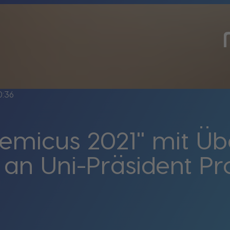
0:36
demicus 2021" mit Ü
an Uni-Präsident Pr