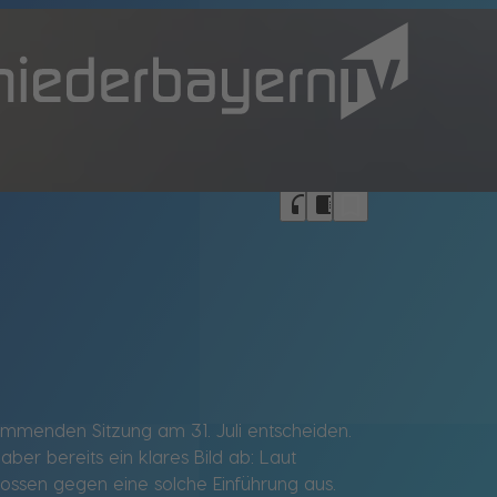
bookmark_border
headphones
chrome_reader_mode
ommenden Sitzung am 31. Juli entscheiden.
er bereits ein klares Bild ab: Laut
ossen gegen eine solche Einführung aus.