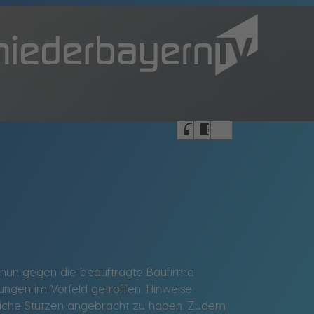
bookmark_border
headphones
chrome_reader_mode
 nun gegen die beauftragte Baufirma
rungen im Vorfeld getroffen. Hinweise
liche Stützen angebracht zu haben. Zudem