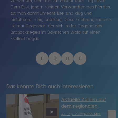
verwendet, steht für Dummkopf oder Tollpatsch.
Dem Esel, jenem ruhigen Verwandten des Pferdes,
tut man damit Unrecht. Esel sind klug und
einfühlsam, ruhig und klug. Diese Erfahrung machte
Helmut Degenhart der sich in der Gegend des
Brotjackriegels im Bayrischen Wald auf einen
Eseltrail begab.
Das könnte Dich auch interessieren
Aktuelle Zahlen auf
dem regionalen
Arbeitsmarkt
bookmark_border
30. Sep. 2025
01:53 Min.