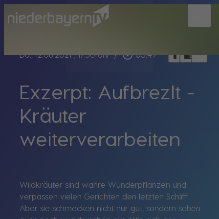
menu
bookmark_border
play_circle_outline
headphones
chrome_reader_mode
Do., 12.08.2021
, 17:50 Uhr
/
03:49
Exzerpt: Aufbrezlt -
Kräuter
weiterverarbeiten
Wildkräuter sind wahre Wunderpflanzen und
verpassen vielen Gerichten den letzten Schliff.
Aber sie schmecken nicht nur gut, sondern sehen