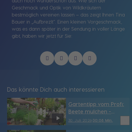
auch noch wunderschön aus. Wie sich der
Geschmack und Optik von Wildkräutern
bestmöglich vereinen lassen – das zeigt Ihnen Tina
Bauer in „Aufbrezlt“. Einen kleinen Vorgeschmack,
was es dann später in der Sendung in voller Länge
gibt, haben wir jetzt für Sie:
Das könnte Dich auch interessieren
Gartentipp vom Profi:
Beete mulchen -
Vergleich zw.
bookmark_border
30. Juli 2026
30:08 Min.
Rindenmulch und