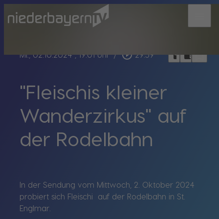
menu
bookmark_border
play_circle_outline
headphones
chrome_reader_mode
Mi., 02.10.2024
, 19:01 Uhr
/
29:59
"Fleischis kleiner
Wanderzirkus" auf
der Rodelbahn
In der Sendung vom Mittwoch, 2. Oktober 2024
probiert sich Fleischi auf der Rodelbahn in St.
Englmar.