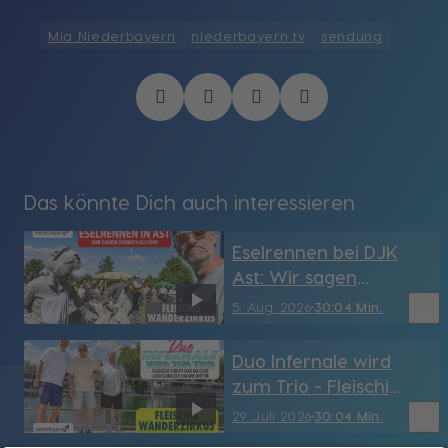
Mia Niederbayern
niederbayern tv
sendung
Das könnte Dich auch interessieren
Eselrennen bei DJK
Ast: Wir sagen
Donkey-schön!
bookmark_border
5. Aug. 2026
30:04 Min.
Duo Infernale wird
zum Trio - Fleischi
trifft das DJ-Duo und
bookmark_border
29. Juli 2026
30:04 Min.
gurgelt um die Wette