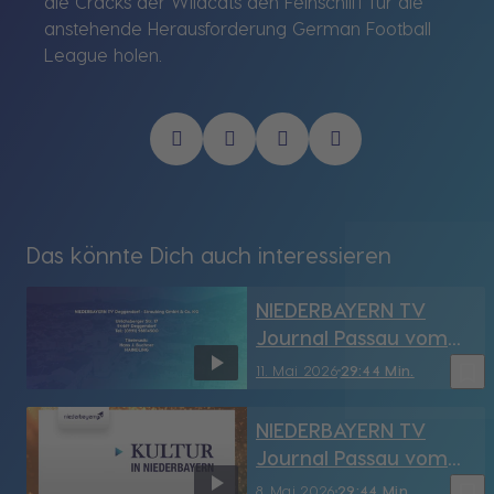
die Cracks der Wildcats den Feinschliff für die
anstehende Herausforderung German Football
League holen.
Das könnte Dich auch interessieren
NIEDERBAYERN TV
Journal Passau vom
11.05.2026
bookmark_border
11. Mai 2026
29:44 Min.
NIEDERBAYERN TV
Journal Passau vom
8.05.2026
bookmark_border
8. Mai 2026
29:44 Min.