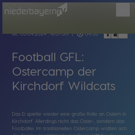
menu
bookmark_border
play_circle_outline
headphones
chrome_reader_mode
Mi., 03.04.2024
, 18:01 Uhr
/
04:06
Football GFL:
Ostercamp der
Kirchdorf Wildcats
Das Ei spielte wieder eine große Rolle an Ostern in
Kirchdorf. Allerdings nicht das Oster-, sondern das
Footballei. Im traditionellen Ostercamp wollten sich