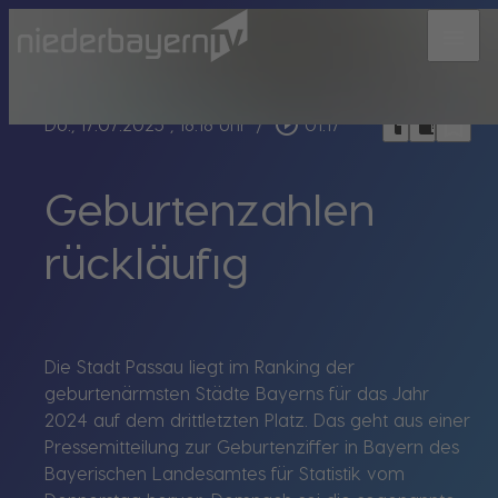
menu
bookmark_border
play_circle_outline
headphones
chrome_reader_mode
Do., 17.07.2025
, 18:18 Uhr
/
01:17
Geburtenzahlen
rückläufig
Die Stadt Passau liegt im Ranking der
geburtenärmsten Städte Bayerns für das Jahr
2024 auf dem drittletzten Platz. Das geht aus einer
Pressemitteilung zur Geburtenziffer in Bayern des
Bayerischen Landesamtes für Statistik vom