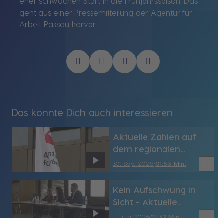
eher schwachen Start in die Frühjahrssaison. Das
geht aus einer Pressemitteilung der Agentur für
Arbeit Passau hervor.
Das könnte Dich auch interessieren
Aktuelle Zahlen auf
dem regionalen
Arbeitsmarkt
bookmark_border
30. Sep. 2025
01:53 Min.
(September 2025)
Kein Aufschwung in
Sicht - Aktuelle
Arbeitsmarktzahlen
bookmark_border
1. Juni 2026
01:32 Min.