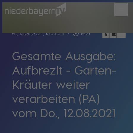
menu
bookmark_border
play_circle_outline
headphones
chrome_reader_mode
Fr., 13.08.2021
, 13:56 Uhr
/
14:21
Gesamte Ausgabe:
Aufbrezlt - Garten-
Kräuter weiter
verarbeiten (PA)
vom Do., 12.08.2021