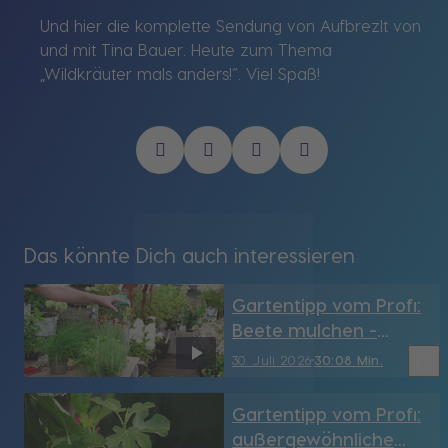
Und hier die komplette Sendung von Aufbrezlt von
und mit Tina Bauer. Heute zum Thema
„Wildkräuter mals anders!“. Viel Spaß!
Das könnte Dich auch interessieren
Gartentipp vom Profi:
Beete mulchen -
Vergleich zw.
bookmark_border
30. Juli 2026
30:08 Min.
Rindenmulch und
Miscanthusmulch (LA)
Gartentipp vom Profi:
außergewöhnliche