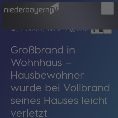
menu
bookmark_border
play_circle_outline
headphones
chrome_reader_mode
Mo., 04.08.2025
, 16:40 Uhr
/
03:07
Großbrand in
Wohnhaus –
Hausbewohner
wurde bei Vollbrand
seines Hauses leicht
verletzt