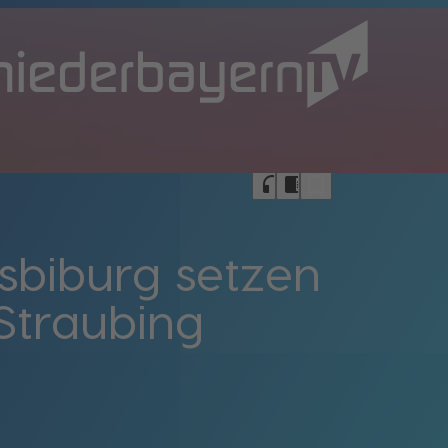
bookmark_border
headphones
chrome_reader_mode
sbiburg setzen
Straubing