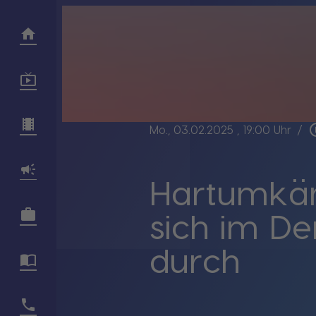
play_cir
Mo., 03.02.2025
, 19:00 Uhr
/
Hartumkäm
sich im D
durch