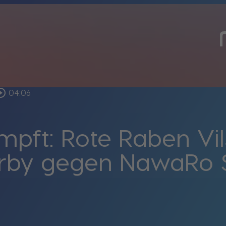
cle_outline
04:06
pft: Rote Raben Vil
erby gegen NawaRo 