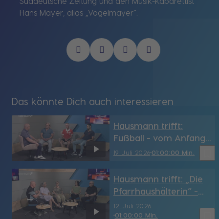
Süddeutsche Zeitung und den Musik-Kabarettist
Hans Mayer, alias „Vogelmayer“.
Das könnte Dich auch interessieren
Hausmann trifft:
Fußball - vom Anfang
her gedacht
bookmark_border
19. Juli 2026
01:00:00 Min.
Hausmann trifft: „Die
Pfarrhaushälterin“ -
ganz anders als
12. Juli 2026
„Himmel, Herrgott,
bookmark_border
01:00:00 Min.