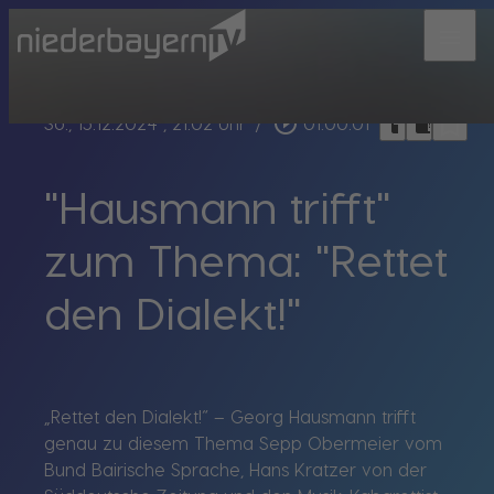
menu
bookmark_border
play_circle_outline
headphones
chrome_reader_mode
So., 15.12.2024
, 21:02 Uhr
/
01:00:01
"Hausmann trifft"
zum Thema: "Rettet
den Dialekt!"
„Rettet den Dialekt!“ – Georg Hausmann trifft
genau zu diesem Thema Sepp Obermeier vom
Bund Bairische Sprache, Hans Kratzer von der