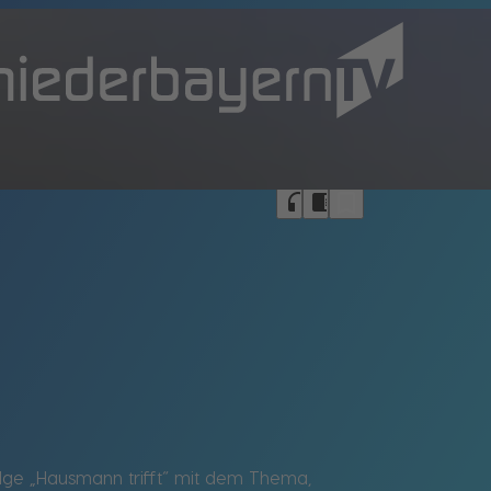
bookmark_border
headphones
chrome_reader_mode
olge „Hausmann trifft“ mit dem Thema,