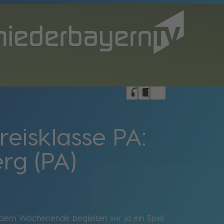
bookmark_border
headphones
chrome_reader_mode
eisklasse PA:
rg (PA)
 jedem Wochenende begleiten wir ja ein Spiel