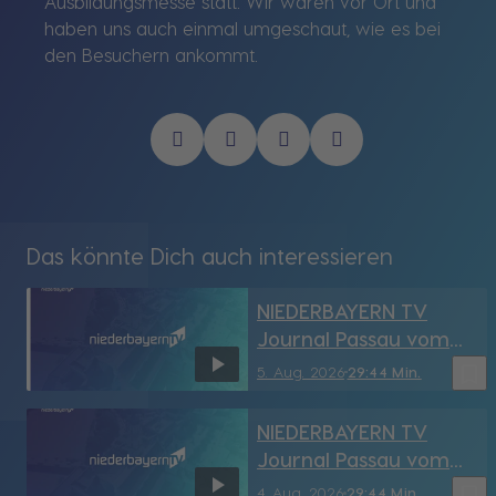
Ausbildungsmesse statt. Wir waren vor Ort und
haben uns auch einmal umgeschaut, wie es bei
den Besuchern ankommt.
Das könnte Dich auch interessieren
NIEDERBAYERN TV
Journal Passau vom
5.08.2026
bookmark_border
5. Aug. 2026
29:44 Min.
NIEDERBAYERN TV
Journal Passau vom
4.08.2026
bookmark_border
4. Aug. 2026
29:44 Min.