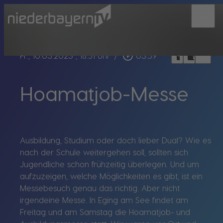
menu
bookmark_border
play_circle_outline
headphones
chrome_reader_mode
Fr., 10.03.2023
, 18:51 Uhr
/
03:59
Hoamatjob-Messe
Ausbildung, Studium oder doch lieber Dual? Wie es
nach der Schule weitergehen soll, sollten sich
Jugendliche schon frühzeitig überlegen. Und um
aufzuzeigen, welche Möglichkeiten es gibt, ist ein
Messebesuch genau das richtig. Aber nicht
irgendeine Messe. In Eging am See findet am
Freitag und am Samstag die Hoamatjob- und