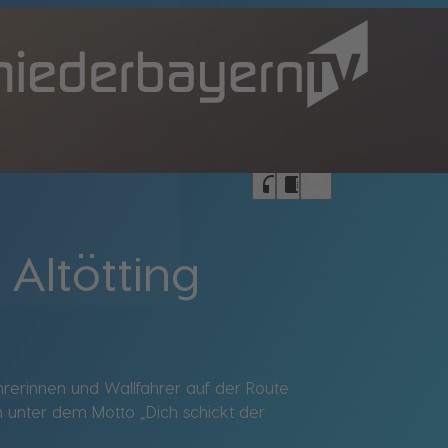
bookmark_border
headphones
chrome_reader_mode
Altötting
ahrerinnen und Wallfahrer auf der Route
 unter dem Motto „Dich schickt der