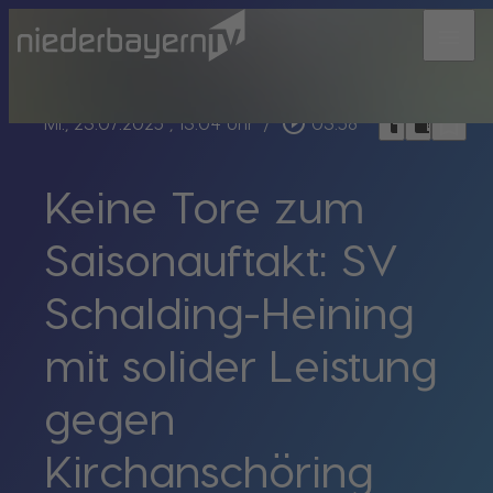
menu
bookmark_border
play_circle_outline
headphones
chrome_reader_mode
Mi., 23.07.2025
, 13:04 Uhr
/
03:58
Keine Tore zum
Saisonauftakt: SV
Schalding-Heining
mit solider Leistung
gegen
Kirchanschöring