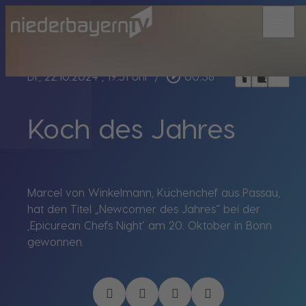
menu
bookmark_border
play_circle_outline
headphones
chrome_reader_mode
Di., 22.10.2024
, 19:51 Uhr
/
00:38
Koch des Jahres
Marcel von Winkelmann, Küchenchef aus Passau,
hat den Titel „Newcomer des Jahres“ bei der
‚Epicurean Chefs Night‘ am 20. Oktober in Bonn
gewonnen.