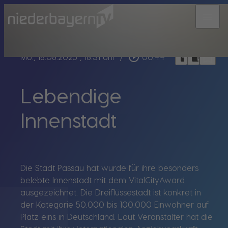
menu
bookmark_border
play_circle_outline
headphones
chrome_reader_mode
Mo., 18.08.2025
, 18:31 Uhr
/
00:44
Lebendige
Innenstadt
Die Stadt Passau hat wurde für ihre besonders
belebte Innenstadt mit dem VitalCityAward
ausgezeichnet. Die Dreiflüssestadt ist konkret in
der Kategorie 50.000 bis 100.000 Einwohner auf
Platz eins in Deutschland. Laut Veranstalter hat die