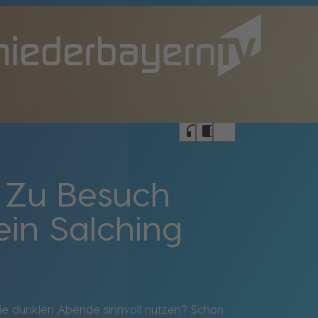
bookmark_border
headphones
chrome_reader_mode
: Zu Besuch
in Salching
die dunklen Abende sinnvoll nutzen? Schon