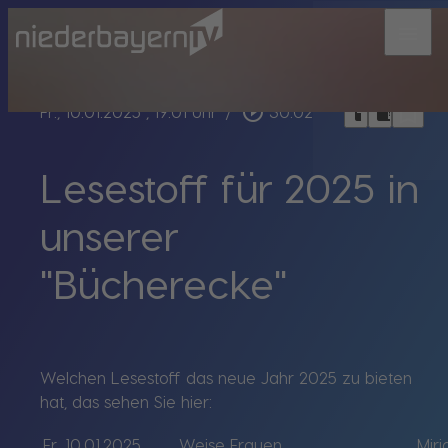
menu
bookmark_border
play_circle_outline
headphones
chrome_reader_mode
Fr., 10.01.2025
, 19:01 Uhr
/
30:02
Lesestoff für 2025 in
unserer
"Bücherecke"
Welchen Lesestoff das neue Jahr 2025 zu bieten
hat, das sehen Sie hier:
Fr, 10.01.2025
Weise Frauen
Miri