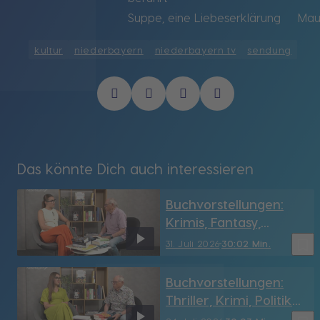
Suppe, eine Liebeserklärung
Mau
kultur
niederbayern
niederbayern tv
sendung
Das könnte Dich auch interessieren
Buchvorstellungen:
Krimis, Fantasy,
Geschichte & mehr
bookmark_border
31. Juli 2026
30:02 Min.
Buchvorstellungen:
Thriller, Krimi, Politik
und mehr