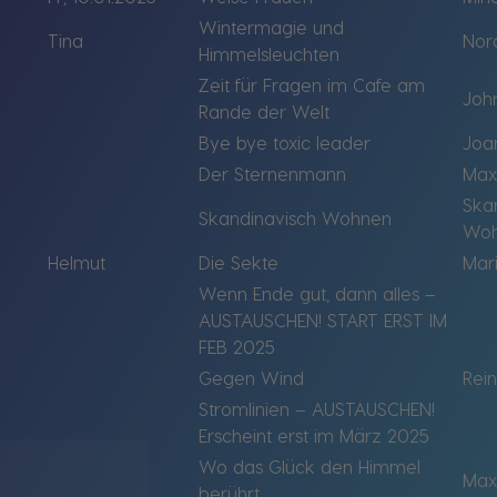
Wintermagie und
Tina
Nor
Himmelsleuchten
Zeit für Fragen im Cafe am
Joh
Rande der Welt
Bye bye toxic leader
Joa
Der Sternenmann
Max
Ska
Skandinavisch Wohnen
Wo
Helmut
Die Sekte
Mari
Wenn Ende gut, dann alles –
AUSTAUSCHEN! START ERST IM
FEB 2025
Gegen Wind
Rei
Stromlinien – AUSTAUSCHEN!
Erscheint erst im März 2025
Wo das Glück den Himmel
Max
berührt