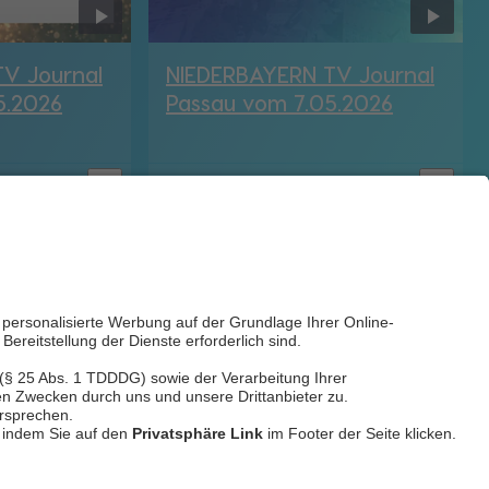
V Journal
NIEDERBAYERN TV Journal
5.2026
Passau vom 7.05.2026
bookmark_border
bookmark_border
7. Mai 2026
29:45 Min.