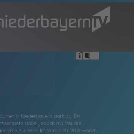
bookmark_border
headphones
chrome_reader_mode
urten in Niederbayern stark zu. Ein
zeichnete dabei jedoch mit fast drei
r 2019 zur Welt. Im Vergleich: 2018 waren