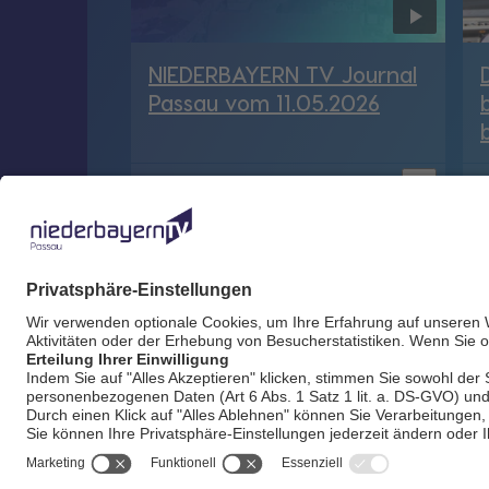
NIEDERBAYERN TV Journal
Passau vom 11.05.2026
bookmark_border
11. Mai 2026
29:44 Min.
1