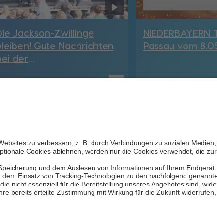
Die Jackson-Zwillinge
NIEDERBAYERN T
bleiben! Gute Nachrichten
Passau vom 8.0
bei der
Saisonabschlussfeier des
bookmark_border
Deggendorfer SC
1. Mai 2026
04:43 Min.
8. Mai 2026
29:44 Min.