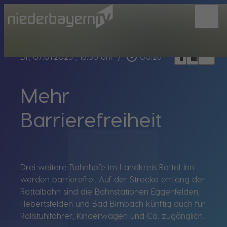
menu
bookmark_border
play_circle_outline
headphones
chrome_reader_mode
Di., 07.01.2025
, 18:33 Uhr
/
00:26
Mehr
Barrierefreiheit
Drei weitere Bahnhöfe im Landkreis Rottal-Inn
werden barrierefrei. Auf der Strecke entlang der
Rottalbahn sind die Bahnstationen Eggenfelden,
Hebertsfelden und Bad Birnbach künftig auch für
Rollstuhlfahrer, Kinderwagen und Co. zugänglich.