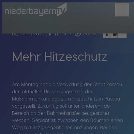
menu
bookmark_border
play_circle_outline
headphones
chrome_reader_mode
Di., 06.05.2025
, 18:41 Uhr
/
00:42
Mehr Hitzeschutz
Am Montag hat die Verwaltung der Stadt Passau
den aktuellen Umsetzungsstand des
Maßnahmenkatalogs zum Hitzeschutz in Passau
vorgestellt. Zukünftig soll unter anderem der
Bereich an der Bahnhofstraße neugestaltet
werden. Geplant ist, zwischen den Bäumen einen
Weg mit Sitzgelegenheiten anzulegen. Bei den