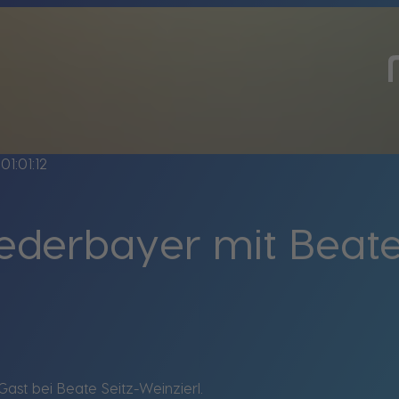
01:01:12
ederbayer mit Beate
st bei Beate Seitz-Weinzierl.