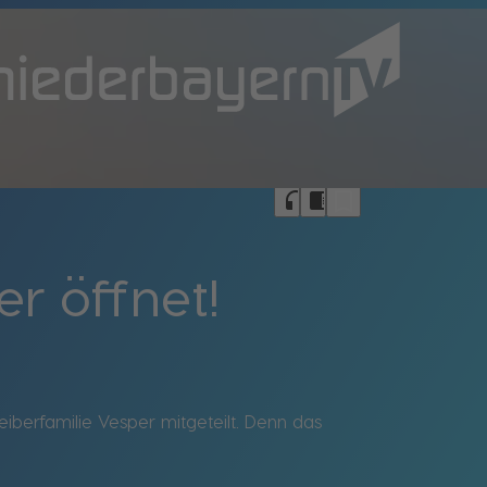
bookmark_border
headphones
chrome_reader_mode
er öffnet!
iberfamilie Vesper mitgeteilt. Denn das