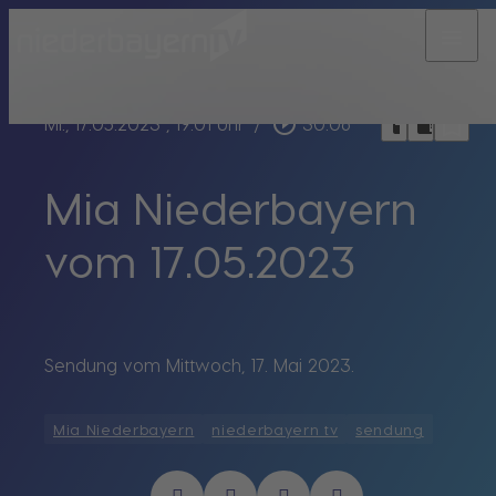
menu
bookmark_border
play_circle_outline
headphones
chrome_reader_mode
Mi., 17.05.2023
, 19:01 Uhr
/
30:06
Mia Niederbayern
vom 17.05.2023
Sendung vom Mittwoch, 17. Mai 2023.
Mia Niederbayern
niederbayern tv
sendung