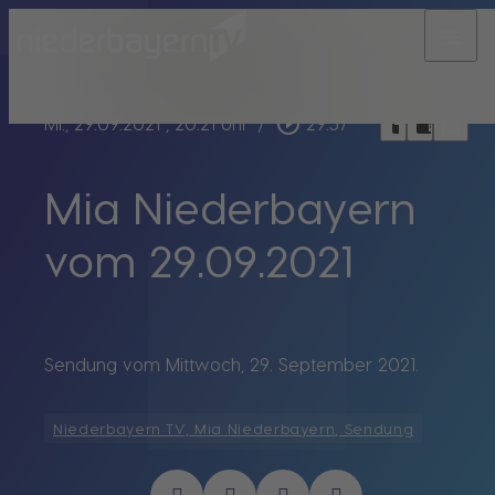
menu
bookmark_border
play_circle_outline
headphones
chrome_reader_mode
Mi., 29.09.2021
, 20:21 Uhr
/
29:57
Mia Niederbayern
vom 29.09.2021
Sendung vom Mittwoch, 29. September 2021.
Niederbayern TV, Mia Niederbayern, Sendung