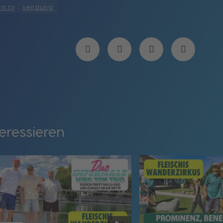
n tv
sendung
eressieren