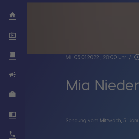
play_circle_o
Mi., 05.01.2022
, 20:00 Uhr
/
Mia Niede
Sendung vom Mittwoch, 5. Janu