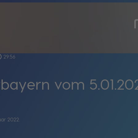
utline
29:56
rbayern vom 5.01.20
ar 2022.