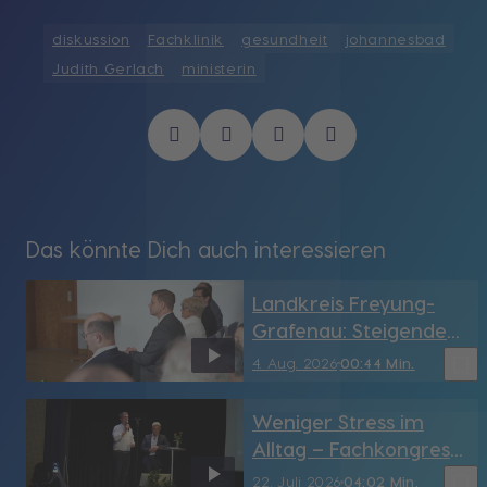
diskussion
Fachklinik
gesundheit
johannesbad
Judith Gerlach
ministerin
Das könnte Dich auch interessieren
Landkreis Freyung-
Grafenau: Steigende
Bezirksumlage 2026
bookmark_border
4. Aug. 2026
00:44 Min.
Weniger Stress im
Alltag – Fachkongress
„Gesundes Bayern“ in
bookmark_border
22. Juli 2026
04:02 Min.