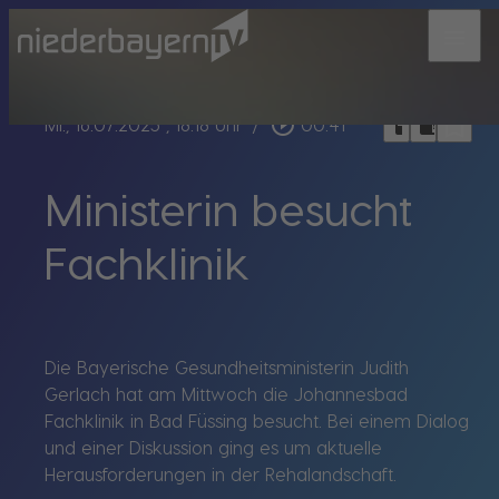
menu
bookmark_border
play_circle_outline
headphones
chrome_reader_mode
Mi., 16.07.2025
, 18:18 Uhr
/
00:41
Ministerin besucht
Fachklinik
Die Bayerische Gesundheitsministerin Judith
Gerlach hat am Mittwoch die Johannesbad
Fachklinik in Bad Füssing besucht. Bei einem Dialog
und einer Diskussion ging es um aktuelle
Herausforderungen in der Rehalandschaft.