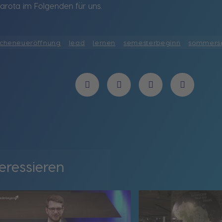
Sarota im Folgenden für uns.
licheneueröffnung
lead
lernen
semesterbeginn
sommers
eressieren