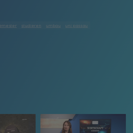
emester
studieren
umbau
uni passau