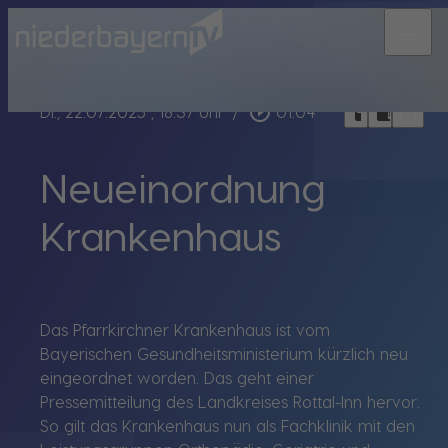
menu
bookmark_border
play_circle_outline
headphones
chrome_reader_mode
Di., 22.07.2025
, 18:37 Uhr
/
01:04
Neueinordnung
Krankenhaus
Das Pfarrkirchner Krankenhaus ist vom
Bayerischen Gesundheitsministerium kürzlich neu
eingeordnet worden. Das geht einer
Pressemitteilung des Landkreises Rottal-Inn hervor.
So gilt das Krankenhaus nun als Fachklinik mit den