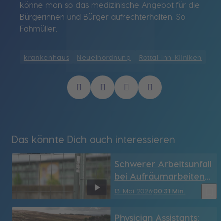
könne man so das medizinische Angebot für die
Bürgerinnen und Bürger aufrechterhalten. So
Fahmüller.
krankenhaus
Neueinordnung
Rottal-inn-Kliniken
Das könnte Dich auch interessieren
Schwerer Arbeitsunfall
bei Aufräumarbeiten
auf dem Geländer der
bookmark_border
13. Mai 2026
00:31 Min.
Passauer Maidult
Physician Assistants: