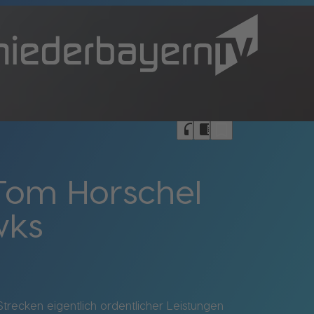
bookmark_border
headphones
chrome_reader_mode
 Tom Horschel
wks
trecken eigentlich ordentlicher Leistungen